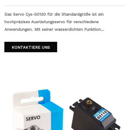
Das Servo Cys-S0130 für die Standardgröße ist ein
hochpräzises Ausrüstungsservo für verschiedene
Anwendungen. Mit seiner wasserdichten Funktion
gewährleistet es auch in herausfordernden Umgebungen
zuverlässige Leistung. Das kompakte und leichte Design
KONTAKTIERE UNS
erleichtert die Installation und Integration in Ihre Projekte.
Dieser Servo ist mit den OEM -Anforderungen kompatibel
und arbeitet im analogen Modus, wodurch genaue Kontrolle
und reibungslose Bewegungen bereitgestellt werden.