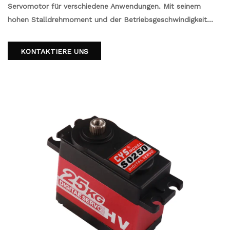
Servomotor für verschiedene Anwendungen. Mit seinem
hohen Stalldrehmoment und der Betriebsgeschwindigkeit
sorgt es für präzise und effiziente Bewegungen. Das Servo
bietet dank seines Grenzwinkels von mehr als 180 ° auch eine
KONTAKTIERE UNS
breite Palette von Anwendungsmöglichkeiten. Unabhängig
davon, ob Sie es für Robotik, RC -Fahrzeuge oder andere
Projekte benötigen, ist dieses Servo eine zuverlässige Wahl.