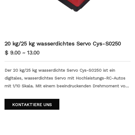
20 kg/25 kg wasserdichtes Servo Cys-S0250
$ 9.00 ~ 13.00
Der 20 kg/25 kg wasserdichte Servo Cys-S0250 ist ein
digitales, wasserdichtes Servo mit Hochleistungs-RC-Autos
mit 1/10 Skala. Mit einem beeindruckenden Drehmoment von
25 kg gewährleistet es eine präzise und starke Kontrolle.
Dieser Servo arbeitet mit hoher Geschwindigkeit und
KONTAKTIERE UNS
ermöglicht schnelle und genaue Bewegungen. Darüber hinaus
verfügt es über ein zahnloses Design, das einen reibungslosen
und effizienten Betrieb gewährleistet. Aktualisieren Sie Ihr RC
-Auto mit diesem zuverlässigen und wasserdichten Servo für