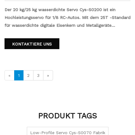
Der 20 kg/25 kg wasserdichte Servo Cys-S0200 ist ein
Hochleistungsservo für 1/8 RC-Autos. Mit dem 25T -Standard
für wasserdichte digitale Eisenkern und Metallgeräte
gewährleistet es auch bei feuchten Bedingungen. Dieses
Servo bietet ein starkes Drehmoment von 20 kg/25 kg, was
KONTAKTIERE UNS
es perfekt für Offroad-Rennen und extremes Fahren bietet.
Aktualisieren Sie Ihr RC -Auto mit diesem wasserdichten
Servo, um eine verbesserte Leistung und Sicherheit zu
erhalten.
«
1
2
3
»
PRODUKT TAGS
Low-Profile Servo Cys-S0070 Fabrik