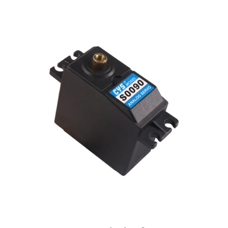
Wasserhindernisse navigieren, bietet dieser Servo eine
außergewöhnliche Genauigkeit und Haltbarkeit, um Ihre
Erfahrung zu verbessern.