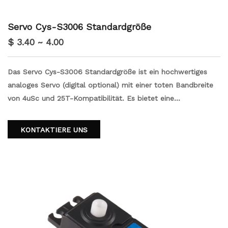
Servo Cys-S3006 Standardgröße
$ 3.40 ~ 4.00
Das Servo Cys-S3006 Standardgröße ist ein hochwertiges
analoges Servo (digital optional) mit einer toten Bandbreite
von 4uSc und 25T-Kompatibilität. Es bietet eine
außergewöhnliche Positionsgenauigkeit und ist wasserdicht,
wodurch es für verschiedene Anwendungen geeignet ist.
KONTAKTIERE UNS
Dieser Servo sorgt für eine zuverlässige und präzise Kontrolle
und macht es zu einer idealen Wahl für Robotik, RC -
Fahrzeuge und andere Projekte, bei denen Genauigkeit und
Haltbarkeit unerlässlich sind.