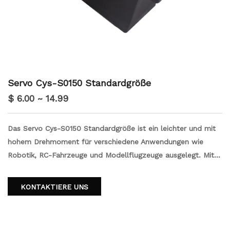
Servo Cys-S0150 Standardgröße
$ 6.00 ~ 14.99
Das Servo Cys-S0150 Standardgröße ist ein leichter und mit
hohem Drehmoment für verschiedene Anwendungen wie
Robotik, RC-Fahrzeuge und Modellflugzeuge ausgelegt. Mit
seiner schnellen Geschwindigkeit und hohen Präzision eignet
sich dieses Servo perfekt für anspruchsvolle Aufgaben. Die
KONTAKTIERE UNS
Standardgröße macht es mit einer Vielzahl von Geräten
kompatibel. Aktualisieren Sie Ihre Projekte mit diesem
zuverlässigen und effizienten Servo.