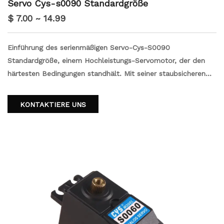
Servo Cys-s0090 Standardgröße
$ 7.00 ~ 14.99
Einführung des serienmäßigen Servo-Cys-S0090
Standardgröße, einem Hochleistungs-Servomotor, der den
härtesten Bedingungen standhält. Mit seiner staubsicheren
und feuchtigkeitsresistenten Konstruktion sorgt dieses Servo
selbst in herausfordernden Umgebungen zuverlässiger
KONTAKTIERE UNS
Betrieb. Mit einem Eisenkern und einem schockdichten Design
garantiert es Haltbarkeit und Vibrationsbeständigkeit. Der
breite Temperaturbereich ermöglicht den vielseitigen
Gebrauch in verschiedenen Anwendungen. Darüber hinaus ist
dieses Servo wasserdicht und bietet zusätzlichen Schutz und
Seelenfrieden.